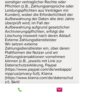
sonstiger vertraglicher Rechte oder
Pflichten (z.B., Zahlungsansprüche oder
Leistungspflichten aus Verträgen mir
Kunden), wobei die Erforderlichkeit der
Aufbewahrung der Daten alle drei Jahre
überprüft wird; im Fall der
Aufbewahrung aufgrund gesetzlicher
Archivierungspflichten, erfolgt die
Löschung insoweit nach deren Ablauf.
Externe Zahlungsdienstleister
Wir setzen externe
Zahlungsdienstleister ein, über deren
Plattformen die Nutzer und wir
Zahlungstransaktionen vornehmen
können (z.B., jeweils mit Link zur
Datenschutzerklärung, Paypal
(
https://www.paypal.com/de/webapps/
mpp/ua/privacy-full),
Klarna
(
https://www.klarna.com/de/datenschut
z/),
Skrill
(
https://www.skrill.com/de/fusszeile/dat
enschutzrichtlinie/),
Giropay
(
https://www.giropay.de/rechtliches/dat
enschutz-agb/),
Visa
(
https://www.visa.de/datenschutz),
Mastercard