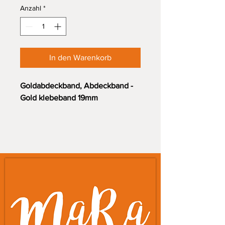
Anzahl
*
In den Warenkorb
Goldabdeckband, Abdeckband -
Gold klebeband 19mm
Profi Abdeckband extra dünn,
randscharfe Farbkanten für
präzises Arbeitens aus
japanischem Reispapier und
Acrylatkleber mit
Lateximprägnierung.
hohe UV-beständigkeit, für
Innen- und
Aussenanwendungen