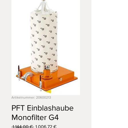
Artikelnummer: 20600213
PFT Einblashaube
Monofilter G4
Standardpreis
Sale-
 1.144,00 € 
1.006,72 €