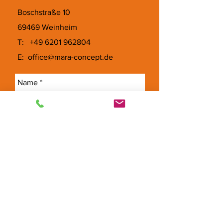
Boschstraße 10
69469 Weinheim
T:
+49 6201 962804
E:
office@mara-concept.de