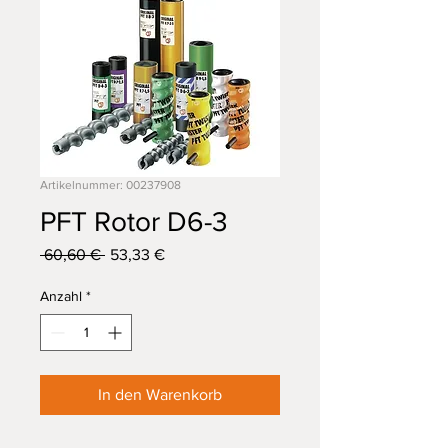
Artikelnummer: 00237908
PFT Rotor D6-3
Standardpreis
Sale-
 60,60 € 
53,33 €
Preis
Anzahl
*
In den Warenkorb